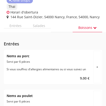
New shops
Thai
Horari d'obertura
144 Rue Saint-Dizier, 54000 Nancy, France, 54000, Nancy
Entrées
Salades
Boissons
Entrées
Nems au porc
Servi par 6 pièces
+
Si vous souffrez d'allergies alimentaires ou si vous suivez un
régime alimentaire spécifique veuillez en aviser directement le
restaurant avant de passer votre commande.
9,00 €
Nems au poulet
Servi par 6 pièces