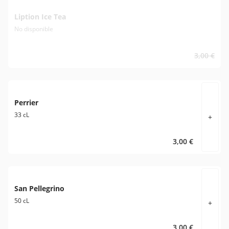
Liption Ice Tea
No disponible
3,00 €
Perrier
33 cL
+
3,00 €
San Pellegrino
50 cL
+
3,00 €