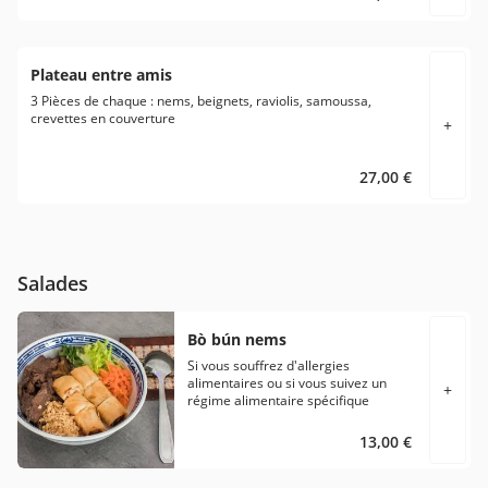
Plateau entre amis
3 Pièces de chaque : nems, beignets, raviolis, samoussa,
crevettes en couverture
+
Si vous souffrez d'allergies alimentaires ou si vous suivez un
régime alimentaire spécifique veuillez en aviser directement le
27,00 €
restaurant avant de passer votre commande.
Salades
Bò bún nems
Si vous souffrez d'allergies
alimentaires ou si vous suivez un
+
régime alimentaire spécifique
veuillez en aviser directement le
restaurant avant de passer votre
13,00 €
commande.