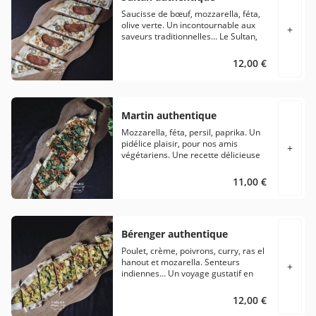
Saucisse de bœuf, mozzarella, féta,
olive verte. Un incontournable aux
+
saveurs traditionnelles… Le Sultan,
comme son nom l’indique est inspiré
des recettes traditionnelles mêlant
12,00 €
différentes saveurs du bassin
méditerranéen… La saucisse
traditionnelle Suçuk à la viande de
boeuf, garnie d’olives vertes et
Martin authentique
accompagné de mozzarella et de
feta.
Mozzarella, féta, persil, paprika. Un
pidélice plaisir, pour nos amis
+
végétariens. Une recette délicieuse
et toute en simplicité… Mozzarella,
fêta, du persil frais… Le tout
11,00 €
saupoudré de papryka…
Bérenger authentique
Poulet, crème, poivrons, curry, ras el
hanout et mozarella. Senteurs
+
indiennes… Un voyage gustatif en
orient. Un snack pidélicieux à base
de poulet rôti garni de ses lamelles
12,00 €
de poivron mariné au curry et Ras El