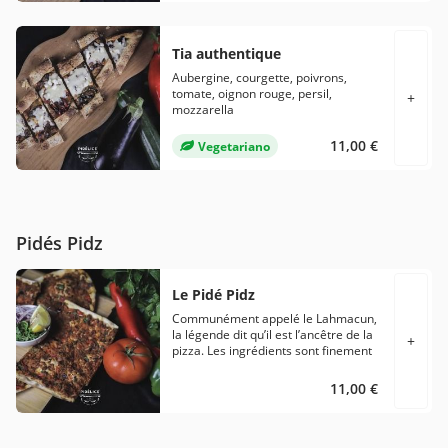
Hanout… Mozzarella et une exquise
sauce à la crème assaisonnée.
Tia authentique
Aubergine, courgette, poivrons,
tomate, oignon rouge, persil,
+
mozzarella
11,00 €
Vegetariano
Pidés Pidz
Le Pidé Pidz
Communément appelé le Lahmacun,
la légende dit qu’il est l’ancêtre de la
+
pizza. Les ingrédients sont finement
hachés et dosés pour rejoindre une
finesse de pâte qui croustille plus
11,00 €
encore. Rajoutez persil et oignon,
puis du citron, wrappez et appréciez
celui qu’on appelle aussi la pizza
turque.