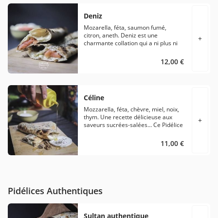
sauce à la crème assaisonnée.
Deniz
Mozarella, féta, saumon fumé,
citron, aneth. Deniz est une
+
charmante collation qui a ni plus ni
moins décidé de s’installer à la
carte… Ce pidélice à la pâte
12,00 €
croustillante et moelleuse recèle de
véritables surprises pour vos
papilles. Saumon fumé assaisonné
de citron et d’aneth, généreusement
Céline
garni de crème, de Mozzarella et de
fêta.
Mozzarella, féta, chèvre, miel, noix,
thym. Une recette délicieuse aux
+
saveurs sucrées-salées… Ce Pidélice
végétarien ravira vos papilles avec
ses trois fromages, Mozzarella, fêta
11,00 €
et chèvre, des éclats de noix
fraîches, du thym et une savoureuse
sauce au miel…
Pidélices Authentiques
Sultan authentique