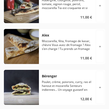
Aubergine, courgette, poivrons,
maison.
tomate, oignon rouge, persil,
+
mozzarella Tia est craquante et si
douce… C’est une délicieuse recette
végétarienne d’un panier de
11,00 €
légumes préparés avec attention
pour le plaisir de vos papilles.
Alex
Mozzarella, féta, fromage de kasar,
chèvre Vous avez dit fromage ? Alex
+
s’en charge ! Tu prends un fromage
italien, un fromage grec, un fromage
turc et un fromage français. Le tout
11,00 €
dans votre pâte magique.
Bérenger
Poulet, crème, poivrons, curry, ras el
hanout et mozarella Senteurs
+
indiennes… Un voyage gustatif en
orient. Un snack pidélicieux à base
de poulet rôti garni de ses lamelles
12,00 €
de poivron mariné au curry et Ras El
Hanout… Mozzarella et une exquise