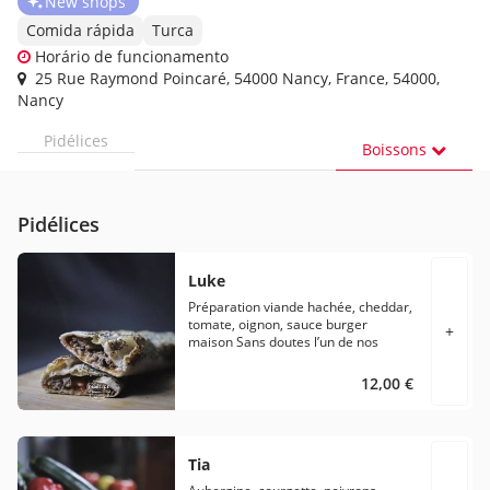
New shops
Comida rápida
Turca
Horário de funcionamento
25 Rue Raymond Poincaré, 54000 Nancy, France, 54000,
Nancy
Pidélices
Boissons
Pidélices
Luke
Préparation viande hachée, cheddar,
tomate, oignon, sauce burger
+
maison Sans doutes l’un de nos
Pidélices les plus appréciés.
Contribution à notre carte d’un de
12,00 €
nos premiers Pidélicieux, le petit
Luke, 11 ans. De la viande de boeuf
hachée et assaisonnée avec soin,, du
cheddar frais, des tomates et
Tia
oignons frits… Le tout accompagné
d’une délicieuse sauce burger faite