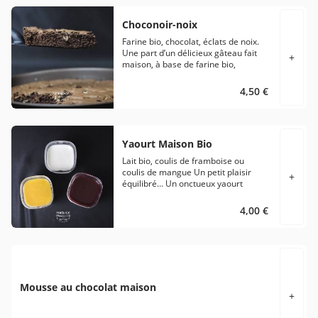
Choconoir-noix
Farine bio, chocolat, éclats de noix.
Une part d’un délicieux gâteau fait
+
maison, à base de farine bio,
chocolat et éclats de noix… Un
moelleux et un fondant
4,50 €
incomparables.
Yaourt Maison Bio
Lait bio, coulis de framboise ou
coulis de mangue Un petit plaisir
+
équilibré… Un onctueux yaourt
maison, au lait bio, accompagné d’un
savoureux coulis de framboise ou de
4,00 €
mangue…
Mousse au chocolat maison
+